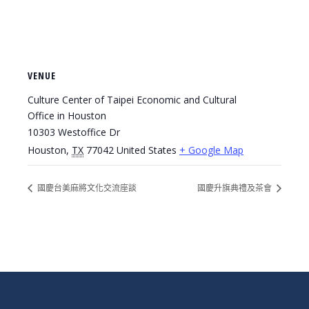
VENUE
Culture Center of Taipei Economic and Cultural
Office in Houston
10303 Westoffice Dr
Houston
,
TX
77042
United States
+ Google Map
國慶台美麻將文化交流座談
國慶升旗典禮及茶會