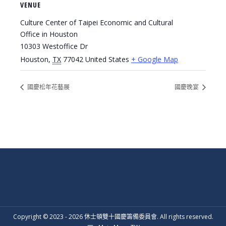
VENUE
Culture Center of Taipei Economic and Cultural
Office in Houston
10303 Westoffice Dr
Houston
,
TX
77042
United States
+ Google Map
國慶松年花藝展
國慶晚宴
Copyright © 2023 - 2026 休士頓雙十國慶籌備委員會. All rights reserved.