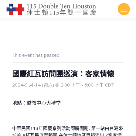
This event has passed.
國慶紅瓦訪問團巡演：客家情懷
2024-9 月-14 (週六) @ 2:00 下午
-
5:00 下午
CDT
地點：
僑教中心大禮堂
中華民國113年國慶系列活動即將開跑, 第一站由台灣來
訪的
#紅瓦民族舞蹈團
在休士頓地區舞蹈演出 <客家情