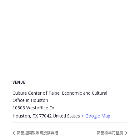
VENUE
Culture Center of Taipei Economic and Cultural
Office in Houston
10303 Westoffice Dr
Houston
,
TX
77042
United States
+ Google Map
國慶返國致敬團授旗典禮
國慶松年花藝展