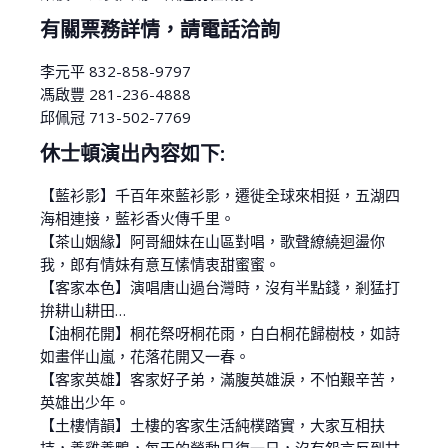
有關票務詳情，請電話洽詢
李元平 832-858-9797
馮啟豐 281-236-4888
邱佩冠 713-502-7769
休士頓演出內容如下:
【藍衫影】千百年來藍衫影，遷徙全球來相挺，五湖四
海相連接，藍衫香火傳千里。
【茶山姻緣】阿哥細妹在山區對唱，歌聲繚繞迴盪你
我，郎有情妹有意互愫情衷甜蜜蜜。
【客家本色】演唱唐山過台灣時，沒有半點錢，剎猛打
拚耕山耕田…
【油桐花開】桐花祭呀桐花雨，白白桐花歸樹枝，如詩
如畫伴山嵐，花落花開又一春。
【客家英雄】客家好子弟，滿腹英雄淚，不怕艱辛苦，
英雄出少年。
【土樓情韻】土樓的客家生活純樸踏實，大家互相扶