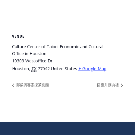
VENUE
Culture Center of Taipei Economic and Cultural
Office in Houston
10303 Westoffice Dr
Houston
,
TX
77042
United States
+ Google Map
鄭榮興客家採茶劇團
國慶升旗典禮