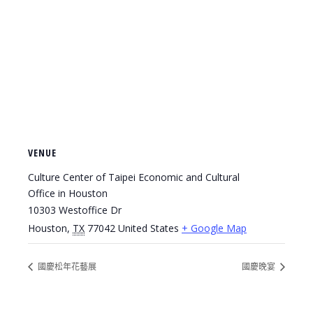
VENUE
Culture Center of Taipei Economic and Cultural
Office in Houston
10303 Westoffice Dr
Houston
,
TX
77042
United States
+ Google Map
國慶松年花藝展
國慶晚宴