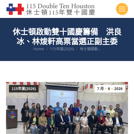
休士頓啟動雙十國慶籌備 洪良
冰、林焌軒高票當選正副主委
You are here:
Home
115年度(2026)
休士頓啟動...
115年度(2026)
7 月
6
2026