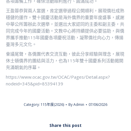
各項籌備工作，確保活動順利進行、圓滿成功。
王盈蓉恭賀兩人當選，肯定選舉過程公開順利，展現僑社成熟
穩健的運作。雙十國慶活動是海外僑界的重要年度盛事，感謝
中華公所籌辦此次選舉，並選出大家認同的主委和副主委，共
同完成今年的國慶活動。文教中心將持續提供必要協助，與僑
界攜手推動115年國慶各項慶祝活動，凝聚僑社向心力，傳揚
臺灣多元文化。
會議尾聲，各僑團代表交流互動，彼此分享經驗與理念，展現
休士頓僑界的團結與活力，也為115年雙十國慶系列活動揭開
充滿朝氣的序幕。
https://www.ocac.gov.tw/OCAC/Pages/Detail.aspx?
nodeid=345&pid=85394139
Category:
115年度(2026)
By
Admin
07/06/2026
Share this post