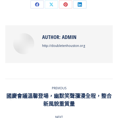
Share
Share
Share
Share
on
on
on
on
Facebook
X
Pinterest
LinkedIn
AUTHOR:
ADMIN
http://doubletenhouston.org
POST
PREVIOUS
NAVIGATION
國慶會議溫馨登場，幽默笑聲瀰漫全程，整合
Previous
新風貌重質量
post:
NEXT