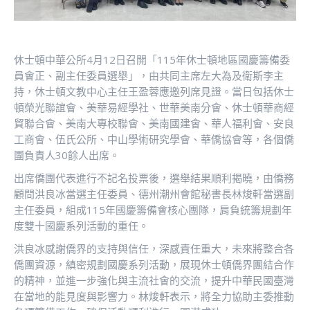
休士頓中華公所4月12日召開「115年休士頓地區國慶籌備委
員會正、副主任委員選舉」，由共同主席左大為及衛斯李主
持，休士頓文教中心主任王盈蓉應邀列席見證。當日包括休士
頓榮光聯誼會、美華易經學社、世華美南分會、休士頓華商經
貿聯合會、美南大專校聯會、美南國建會、華人福利會、安良
工商會、伍氏公所、中山學術研究學會、華僑協會等，各個僑
團負責人30餘人出席。
出席僑團代表進行不記名投票後，選舉結果順利揭曉，由僑務
顧問洪良冰當選主任委員、德州潮州會館秘書長林焌軒當選副
主任委員，組成115年國慶籌備會核心團隊，肩負統籌規劃年
度雙十國慶系列活動的重任。
洪良冰感謝僑界的支持與信任，深感責任重大，未來將整合各
僑團資源，縝密規劃國慶系列活動，展現休士頓僑界團結合作
的精神，並進一步強化與主流社會的交流，提升中華民國臺灣
在當地的能見度與影響力。林焌軒表示，將全力協助主委推動