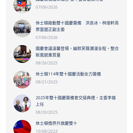
07/06/2026
休士頓啟動雙十國慶籌備 洪良冰、林焌軒高
票當選正副主委
07/06/2026
國慶會議溫馨登場，幽默笑聲瀰漫全程，整合
新風貌重質量
08/26/2025
休士頓114年雙十國慶活動全力籌備
08/21/2025
2025年雙十國慶籌備會交接典禮，主委李雄
上任
08/20/2025
休士頓僑界升旗慶雙十
10/08/2023