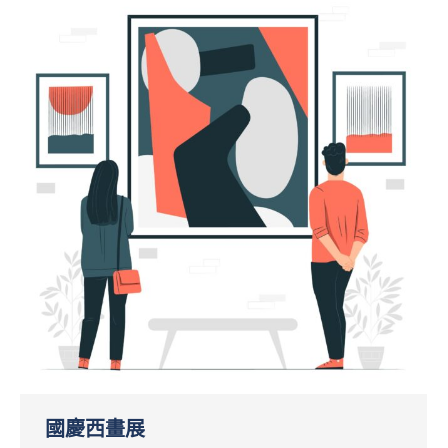
國慶西畫展