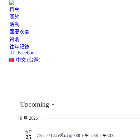
首頁
關於
活動
國慶晚宴
贊助
往年紀錄
Facebook
中文 (台灣)
Events
Upcoming
Select
date.
9 月 2026
週五
2026-9 月-25 (週五) @ 7:00 下午
-
9:00 下午
CDT
25